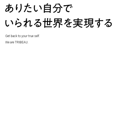
Get back to your true self.
We are TRIBEAU.